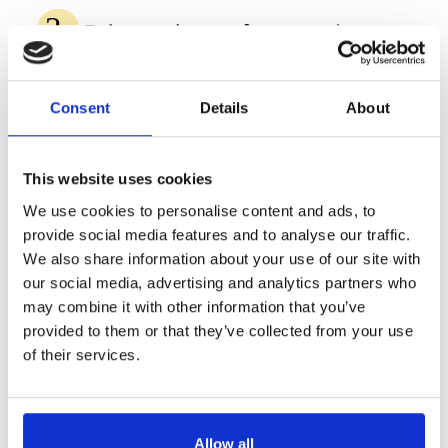
Faites cuire au four pendant
35-40 minutes ou jusqu'à ce
que les légumes soient
légèrement grillés.
Consent
Details
About
This website uses cookies
We use cookies to personalise content and ads, to
provide social media features and to analyse our traffic.
We also share information about your use of our site with
our social media, advertising and analytics partners who
may combine it with other information that you’ve
provided to them or that they’ve collected from your use
of their services.
Allow all