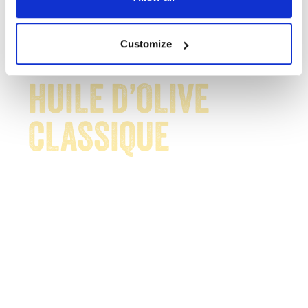
Customize
CUISINER AVEC:
HUILE D’OLIVE
CLASSIQUE
Une excellente huile d'olive
pour toute utilisation en
cuisine.
Idéale pour les vinaigrettes, les
marinades et même la pâtisserie
: un ingrédient indispensable