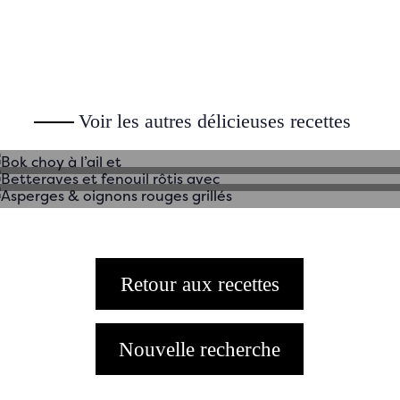
pour chaque cuisine
Bok choy à l’ail et
Voir les autres délicieuses recettes
Asperges & oignons rouges
Betteraves et fenouil rôtis avec
grillés
Retour aux recettes
Nouvelle recherche