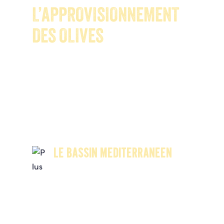
L’APPROVISIONNEMENT
DES OLIVES
Le groupe SALOV travaille dans tout le
bassin méditerranéen selon des critères
rigoureux afin de garantir une huile
d’olive d’excellence absolue. Pendant
des décennies, SALOV a collaboré avec
les mêmes cultivateurs de manière à
tisser des liens solides, basés sur une
confiance pluriannuelle et sur un
respect réciproque.
LE BASSIN MÉDITERRANÉEN