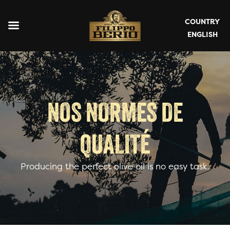
COUNTRY
ENGLISH
NOS NORMES DE
QUALITÉ
Producing the perfect olive oil is no easy task.