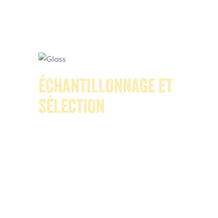
ÉCHANTILLONNAGE ET
SÉLECTION
Les goûteurs Filippo Berio possèdent
une longue expérience et testent
chaque année par échantillonnage 6
000 huiles d’olive, dont 6 %
seulement seront effectivement
sélectionnées pour devenir une huile
d’olive Filippo Berio. Pendant le
processus de sélection, une huile doit
être soumise à deux phases d’analyse
distinctes pour pouvoir être
considérée comme « extra vierge ».