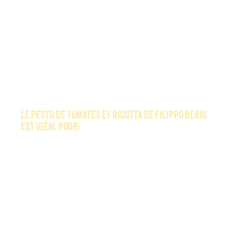
LE PESTO DE TOMATES ET RICOTTA DE FILIPPO BERIO
EST IDÉAL POUR:
Incorporer aux spaghettis ou autres types
de pâtes, ajoutez y du parmesan frais râpé
et servez.
Le pesto de tomates et ricotta peut
également être utilisé pour ajouter de la
saveur aux pommes de terre, aux
sandwichs, aux wraps, aux légumes crus ou
simplement se déguster tartiné sur du pain
grillé.