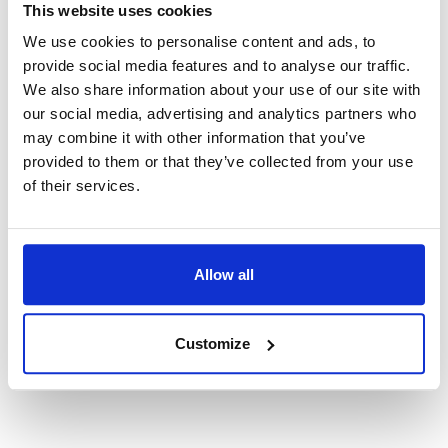
This website uses cookies
We use cookies to personalise content and ads, to
provide social media features and to analyse our traffic.
We also share information about your use of our site with
our social media, advertising and analytics partners who
may combine it with other information that you’ve
PESTO DE TOMATES SÉCHÉES
provided to them or that they’ve collected from your use
of their services.
Préparé avec de délicieuses
tomates séchées au soleil et de
l'huile d'olive extra vierge
Allow all
En Savoir Plus
Customize