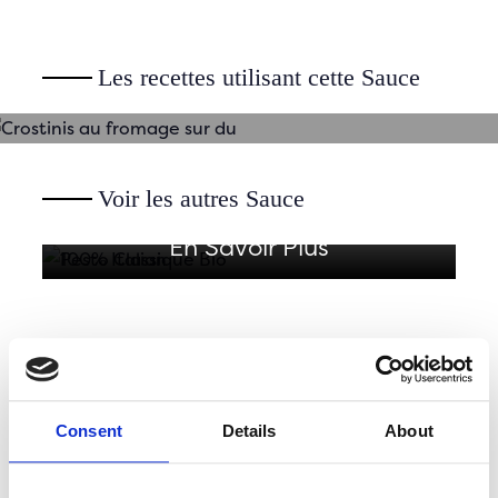
PESTO CLASSIQUE BIO
Crostinis au fromage sur du
Les recettes utilisant cette Sauce
Produit exclusivement avec des
ingrédients issus de l'agriculture
biologique
Voir les autres Sauce
En Savoir Plus
Consent
Details
About