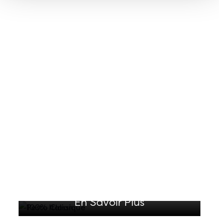
PESTO CLASSIQUE
Préparé avec du basilic frais de
Ligurie et de l'huile d'olive extra
vierge Filippo Berio
En Savoir Plus